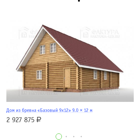
Дом из бревна «Базовый 9х12» 9.0 × 12 м
До
2 927 875
3
Р