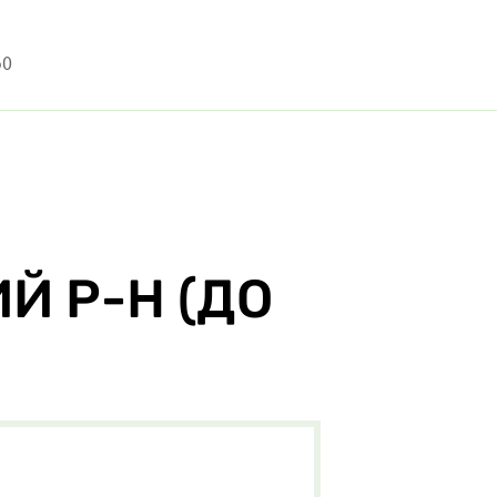
50
—
Й Р-Н (ДО