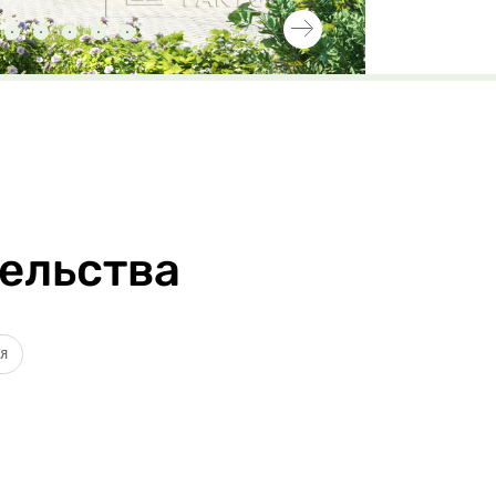
ельства
ля