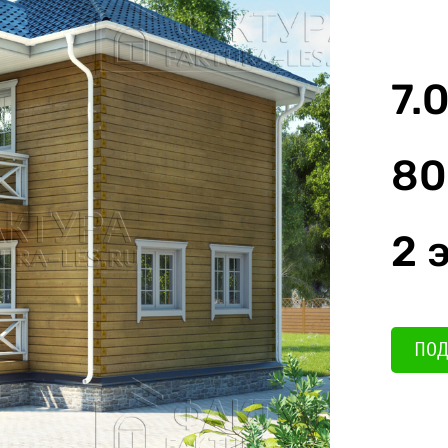
7.0
80
2 
ПОД